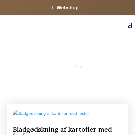
Webshop
BLOG

5
Hjem
Blog
Bladgødskning af kartofler med