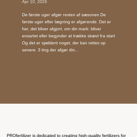
Apr 10, 2026
De første uger afgør resten af sæsonen De
første uger efter lægning er afgørende. Det er
her, det bliver afgjort, om din mark: bliver
ensartet eller begynder at trække skævt fra start
Og det er sjældent noget, der kan rettes op
senere. 3 ting der afgør din...
PROfertilizer is dedicated to creating high-quality fertilizers for