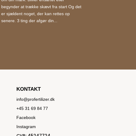
begynder at trække skævt fra start Og det
er sjældent noget, der kan rettes op
senere. 3 ting der afgør din...
KONTAKT
info@profertilizer.dk
+45 31 69 84 77
Facebook
Instagram
CVR:
45247724