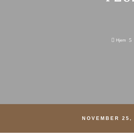

5
Hjem
NOVEMBER 25,