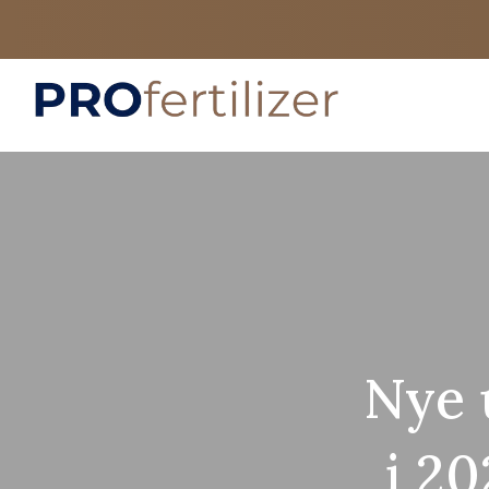
Nye 
i 20