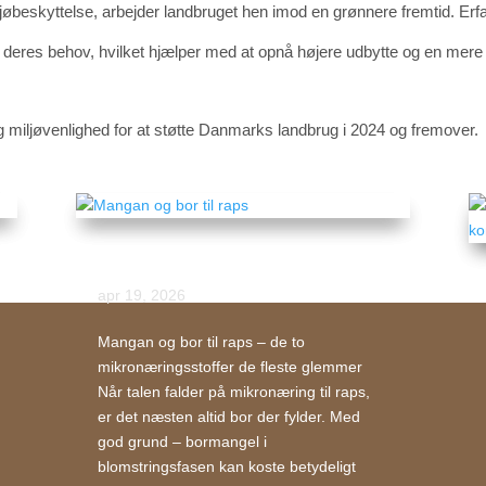
øbeskyttelse, arbejder landbruget hen imod en grønnere fremtid. Erfa
res behov, hvilket hjælper med at opnå højere udbytte og en mere 
 miljøvenlighed for at støtte Danmarks landbrug i 2024 og fremover.
Mangan og bor til raps
apr 19, 2026
Mangan og bor til raps – de to
mikronæringsstoffer de fleste glemmer
Når talen falder på mikronæring til raps,
er det næsten altid bor der fylder. Med
god grund – bormangel i
blomstringsfasen kan koste betydeligt