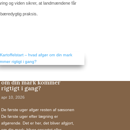
ring og viden sikrer, at landmændene får
bæredygtig praksis.
Kartoffelstart – hvad afgør
om din mark kommer
rigtigt i gang?
apr 10, 2026
De første uger afgør resten af sæsonen
De første uger efter lægning er
afgørende. Det er her, det bliver afgjort,
om din mark: bliver ensartet eller