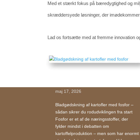
Med et stærkt fokus på bæredygtighed og milj
skræddersyede løsninger, der imødekommer de
Lad os fortsætte med at fremme innovation og
Bladgødskning af kartofler
med fosfor
maj 17, 2026
Bladgødskning af kartofler med fosfor –
sådan sikrer du rodudviklingen fra start
Fosfor er et af de næringsstoffer, der
fylder mindst i debatten om
kartoffelproduktion – men som har enormt