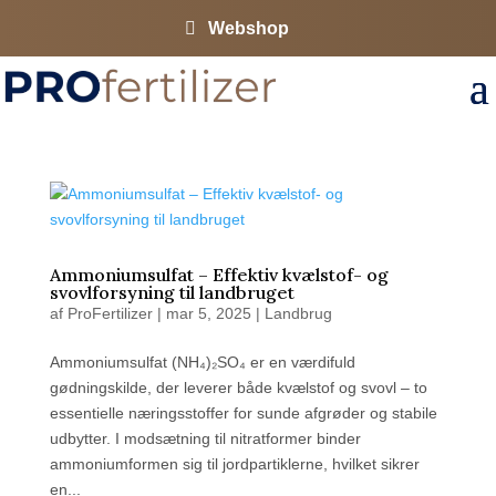
Webshop
Ammoniumsulfat – Effektiv kvælstof- og
svovlforsyning til landbruget
af
ProFertilizer
|
mar 5, 2025
|
Landbrug
Ammoniumsulfat (NH₄)₂SO₄ er en værdifuld
gødningskilde, der leverer både kvælstof og svovl – to
essentielle næringsstoffer for sunde afgrøder og stabile
udbytter. I modsætning til nitratformer binder
ammoniumformen sig til jordpartiklerne, hvilket sikrer
en...